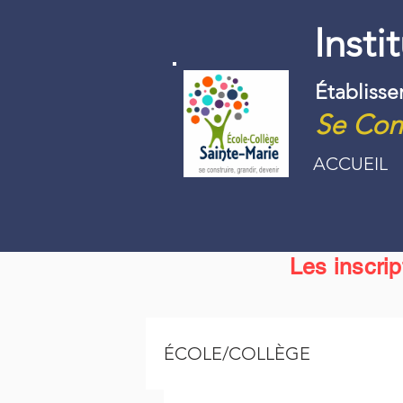
Insti
Établiss
Se Cons
ACCUEIL
Les inscri
ÉCOLE/COLLÈGE