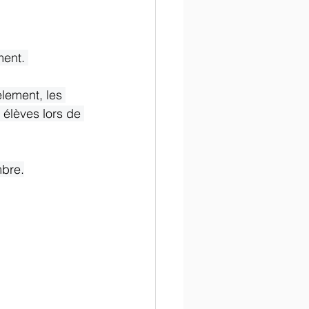
ment. 
lement, les 
 élèves lors de 
mbre.