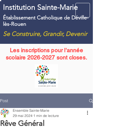
Institution Sainte-Marie
Établissement Catholique de Déville-
lès-Rouen
Se Construire, Grandir, Devenir
Les inscriptions pour l'année
scolaire
2026-2027
sont closes.
Post
Ensemble Sainte-Marie
29 mai 2024
1 min de lecture
Rêve Général