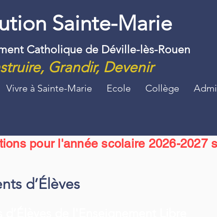
tution Sainte-Marie
ement Catholique de Déville-lès-Rouen
truire, Grandir, Devenir
Vivre à Sainte-Marie
Ecole
Collège
Admin
ptions pour l'année scolaire 2026-2027 s
ents d’Élèves
s d’Élèves de l'Enseignement Libre