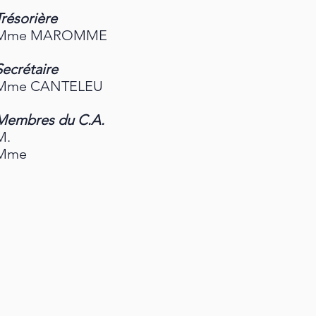
Trésorière
Mme MAROMME
Secrétaire
Mme CANTELEU
Membres du C.A.
M.
Mme