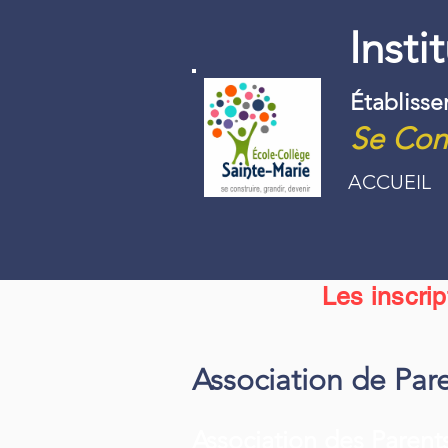
Insti
Établiss
Se Cons
ACCUEIL
Les inscri
Association de Par
Association des Parent