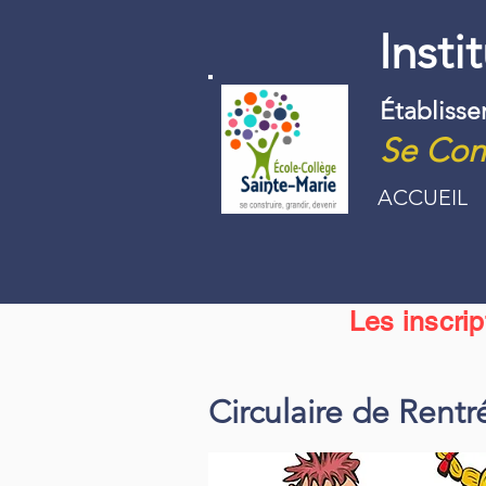
Insti
Établiss
Se Cons
ACCUEIL
Les inscri
Circulaire de Rentr